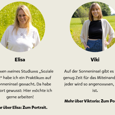
Elisa
Viki
men meines Studiums „Soziale
Auf der Sonneninsel gibt es
“ habe ich ein Praktikum auf
genug Zeit für das Miteinan
onneninsel gemacht. Da habe
jeder wird so angenommen, 
fort gewusst: Hier möchte ich
ist.
gerne arbeiten!
Mehr über Viktoria:
Zum Por
r über Elisa:
Zum Portrait
.