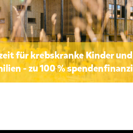
eit für krebskranke Kinder und
ilien - zu 100 % spendenfinanzi