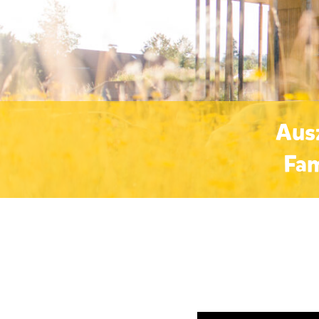
Ausz
Fam