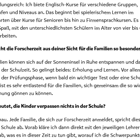
ungsreich: Ich biete Englisch-Kurse für verschiedene Gruppen,
ufen und Niveaus an. Das beginnt bei spielerischem Lernen im
rten über Kurse für Senioren bis hin zu Firmensprachkursen. Es 
 Spaß, mit den unterschiedlichsten Schülern im Alter von vier bis
rbeiten.
t die Forscherzeit aus deiner Sicht für die Familien so besonde
lien können sich auf der Sonneninsel in Ruhe entspannen und d
der Schulzeit. So gelingt beides: Erholung und Lernen. Vor alle
der Prüfungsphase, wenn bald ein wichtiger Test oder eine Schu
 ist es sehr entlastend für die Familien, sich gemeinsam die so wi
nung gönnen zu können.
utet, die Kinder verpassen nichts in der Schule?
au. Jede Familie, die sich zur Forscherzeit anmeldet, spricht die
r Schule ab. Vorab kläre ich dann direkt mit den jeweiligen Lehre
ab, was es in dieser Zeit zu tun gibt, worauf ich die Schwerpunkt