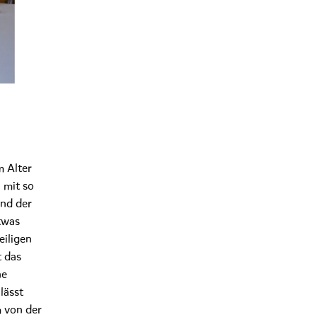
m Alter
 mit so
end der
twas
eiligen
t das
ne
lässt
m von der