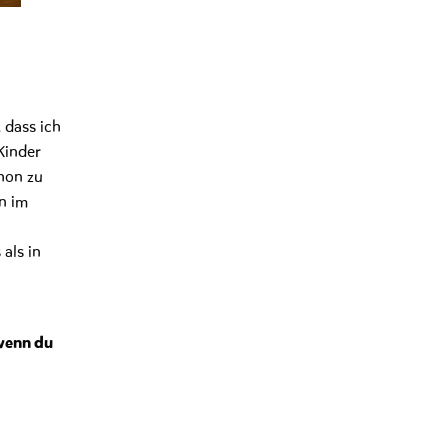
 dass ich
Kinder
hon zu
n im
als in
 wenn du