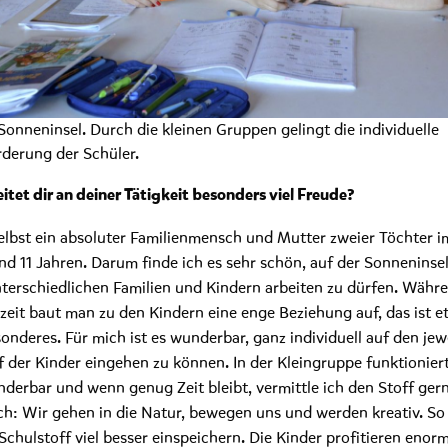
Sonneninsel. Durch die kleinen Gruppen gelingt die individuelle
rderung der Schüler.
itet dir an deiner Tätigkeit besonders viel Freude?
selbst ein absoluter Familienmensch und Mutter zweier Töchter i
nd 11 Jahren. Darum finde ich es sehr schön, auf der Sonneninsel
nterschiedlichen Familien und Kindern arbeiten zu dürfen. Währ
zeit baut man zu den Kindern eine enge Beziehung auf, das ist e
onderes. Für mich ist es wunderbar, ganz individuell auf den jew
f der Kinder eingehen zu können. In der Kleingruppe funktionier
derbar und wenn genug Zeit bleibt, vermittle ich den Stoff ger
sch: Wir gehen in die Natur, bewegen uns und werden kreativ. So 
 Schulstoff viel besser einspeichern. Die Kinder profitieren enor