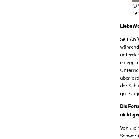
© 
Ler
Liebe Ma
Seit Anf
während 
unterric
einem be
Unterric
überford
der Schu
großzügi
Die Fors
nicht ge
Von mein
Schwerpu