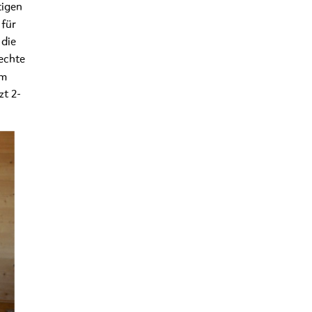
tigen
 für
 die
echte
em
zt 2-