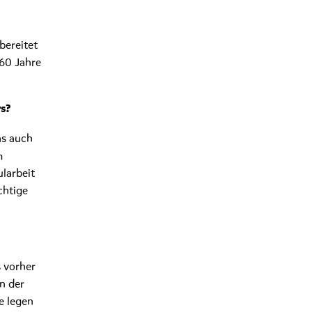
bereitet
 60 Jahre
rs?
as auch
m
larbeit
chtige
s vorher
rn der
e legen