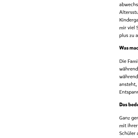
abwechsl
Altersst
Kinderga
mir viel
plus zu a
Was mach
Die Fami
während 
während 
ansteht,
Entspan
Das bede
Ganz gen
mit ihre
Schüler 