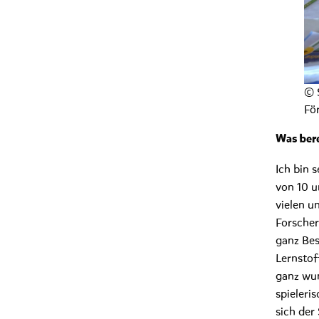
© 
Fö
Was bere
Ich bin 
von 10 u
vielen u
Forscher
ganz Bes
Lernstof
ganz wun
spieleri
sich der