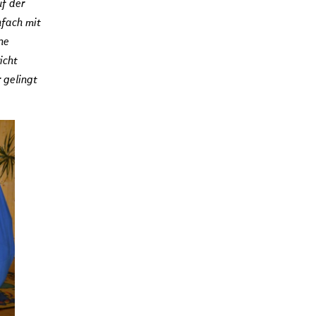
uf der
nfach mit
ne
icht
 gelingt