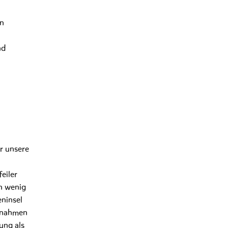
in
nd
r unsere
eiler
in wenig
eninsel
aßnahmen
ung als