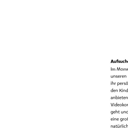
Aufsuche
Im Momen
unseren 
ihr pers
den Kind
anbieten
Videokon
geht und
eine gro
natürlic