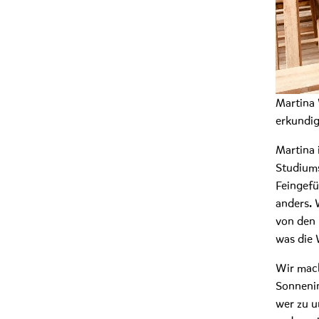
Martina 
erkundig
Martina 
Studiums
Feingefü
anders. 
von den
was die 
Wir mach
Sonnenin
wer zu 