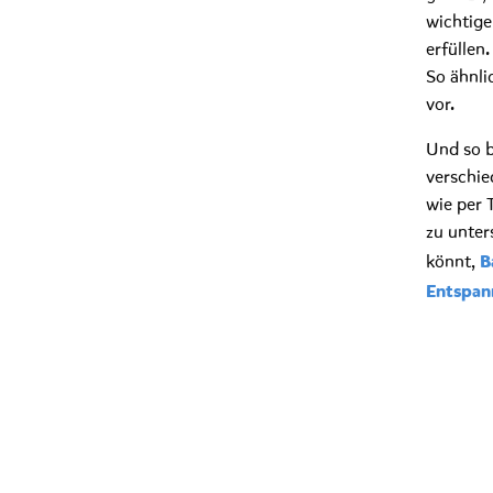
wichtig
erfüllen
So ähnli
vor.
Und so b
verschie
wie per 
zu unter
könnt,
B
Entspa