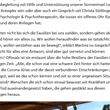
nbegleitung mit Hilfe und Unterstützung unserer Sonneninsel-Le
Krempler sein oder aber auch ein Gespräch mit Christa Stöllinge
Psychologin & Psychotherapeutin, die immer ein offenes Ohr fü
 und deren Anliegen hat.
ten nicht bis sich die Familien bei uns melden, sondern gehen ak
nd hören vor allem zu. Wir wollen herausfinden was sie tatsächli
, wollen verstehen was sie bewegt“, erklärt Martina im Gespräch
cht für alles eine Antwort, sind aber gut vernetzt und können
n.“ Oftmals ist sie erstaunt über die hohe Resilienz der Familien 
gen Zeit: „Alle, die schon mal eine schwere Zeit hinter sich hatte
 die Corona-Krise und die damit verbundenen Einschränkungen j
 gut, weil sie das schon kennen und mit so einer ungewissen Situ
 sind.“ Menschen die sich schon einmal bewusst mit Krankheit u
Tod auseinandergesetzt haben, die gehen gestärkt aus diesen
gen heraus.