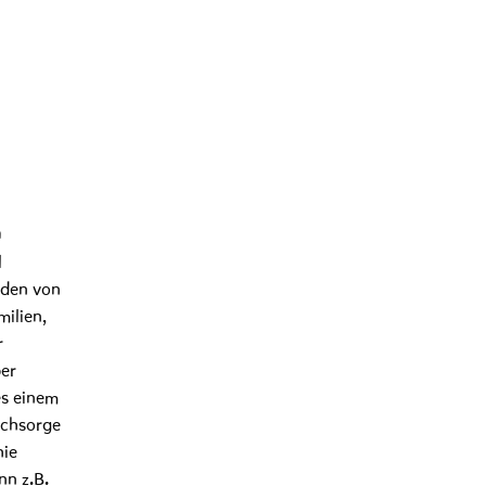
n
l
erden von
milien,
r
per
es einem
achsorge
hie
nn z.B.