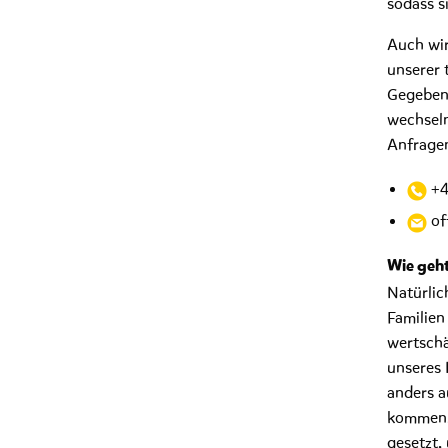
sodass s
Auch wir
unserer 
Gegebenh
wechseln
Anfragen
+4
of
Wie geht
Natürlic
Familien
wertschä
unseres 
anders a
kommen, 
gesetzt,