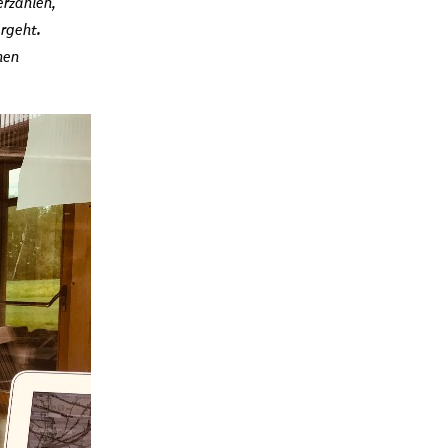
erzählen,
rgeht.
hen