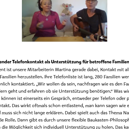
nder Telefonkontakt als Unterstützung für betroffene Familie
t ist unsere Mitarbeiterin Martina gerade dabei, Kontakt mit al
Familien herzustellen. Ihre Telefonliste ist lang, 280 Familien w
önlich kontaktiert. „Wir wollen da sein, nachfragen wie es den Fa
ern geht und erfahren ob sie Unterstützung benötigen.“ Was wi
 können ist einerseits ein Gespräch, entweder per Telefon oder 
takt. Das wirkt oftmals schon entlastend, man kann sagen wie 
 muss sich nicht lange erklären. Dabei spielt auch das Thema N
ße Rolle. Dann gibt es durch unsere flexible Baukasten-Philosop
h die Möglichkeit sich individuell Unterstützung zu holen. Das ka