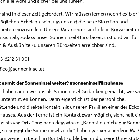
ich alle wohl und sicher bei uns fühlen.
 sind in dieser Zeit gefordert. Wir müssen lernen noch flexibler 
täglichen Arbeit zu sein, um uns auf die neue Situation und
eiten einzustellen. Unsere Mitarbeiter sind alle in Kurzarbeit u
 sich ab, sodass unser Sonneninsel-Büro besetzt ist und wir für
 & Auskünfte zu unseren Bürozeiten erreichbar sind.
3 6212 31 001
fice@sonneninsel.at
 es mit der Sonneninsel weiter? #sonneninselfürzuhause
h haben auch wir uns als Sonneninsel Gedanken gemacht, wie wi
 unterstützen können. Denn eigentlich ist der persönliche,
tzende und direkte Kontakt mit unseren Familien einer der Eckpf
Hauses. Aus der Ferne ist ein Kontakt zwar möglich, sieht halt e
us als vor Ort. Ganz nach dem Motto „Kannst du nicht zur Sonn
so kommt die Sonneninsel zu dir“, haben wir verschiedene M
 um weiter mit euch in Kontakt zu bleiben und unsere Unterstütz