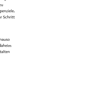
zu
penziele.
r Schritt
enauso
 daheim
talten