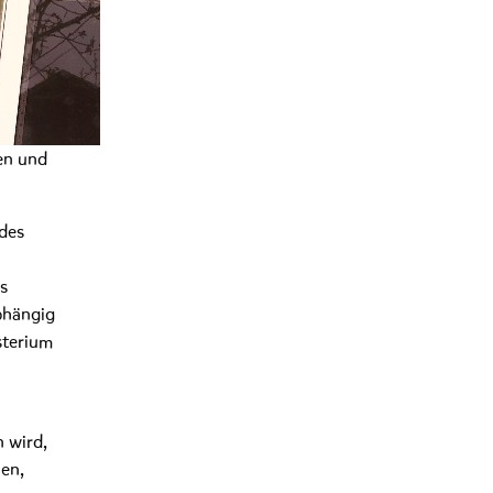
ien und
des
s
bhängig
sterium
 wird,
en,