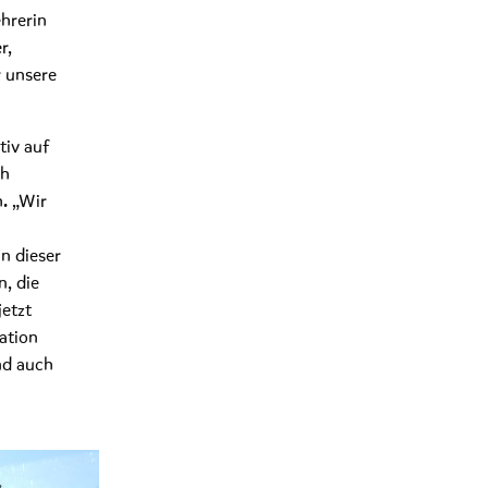
hrerin
r,
r unsere
tiv auf
ch
. „Wir
in dieser
n, die
etzt
ation
nd auch