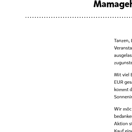
Mamageht
Tanzen, 
Veranst
ausgela
zugunste
Mit vie
EUR gesa
kommt di
Sonnenin
Wir möch
bedanken
Aktion s
Kauf ein