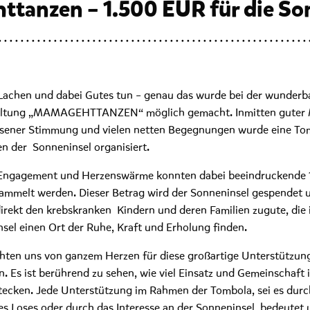
tanzen – 1.500 EUR für die So
Lachen und dabei Gutes tun – genau das wurde bei der wunderb
altung „MAMAGEHTTANZEN“ möglich gemacht. Inmitten guter 
ssener Stimmung und vielen netten Begegnungen wurde eine To
n der Sonneninsel organisiert.
l Engagement und Herzenswärme konnten dabei beeindruckende 
mmelt werden. Dieser Betrag wird der Sonneninsel gespendet 
rekt den krebskranken Kindern und deren Familien zugute, die 
sel einen Ort der Ruhe, Kraft und Erholung finden.
ten uns von ganzem Herzen für diese großartige Unterstützun
. Es ist berührend zu sehen, wie viel Einsatz und Gemeinschaft i
tecken. Jede Unterstützung im Rahmen der Tombola, sei es dur
es Loses oder durch das Interesse an der Sonneninsel, bedeutet 