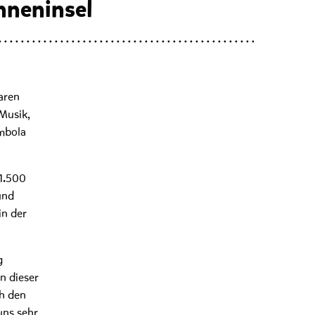
nneninsel
aren
Musik,
mbola
1.500
und
in der
g
n dieser
ch den
uns sehr