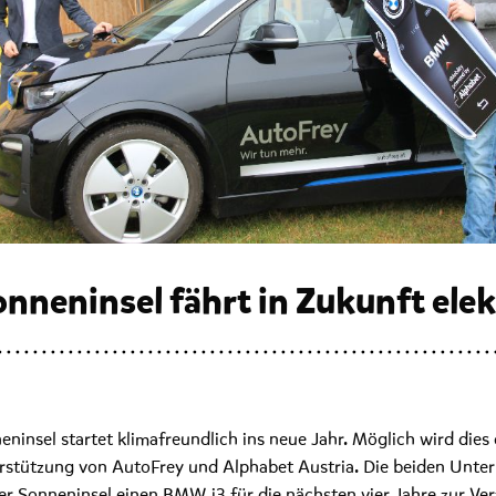
onneninsel fährt in Zukunft elek
eninsel startet klimafreundlich ins neue Jahr. Möglich wird dies
rstützung von AutoFrey und Alphabet Austria. Die beiden Unt
der Sonneninsel einen BMW i3 für die nächsten vier Jahre zur Ve