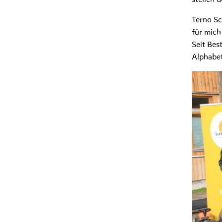
Terno S
für mich
Seit Bes
Alphabet