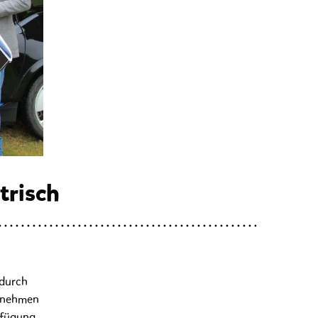
trisch
 durch
ernehmen
rfügung.