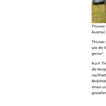
Thomas O
Austria)
Thomas O
wie die 
gerne.“
Auch Tho
die Koop
nachhalt
Mobilitä
einem um
gestalte