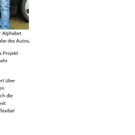
r Alphabet
abe des Autos.
s Projekt
sehr
rt über
en
ch die
mit
lexibel