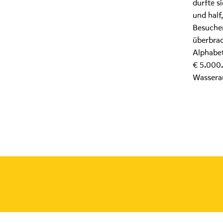
durfte s
und half
Besucher
überbrac
Alphabe
€ 5.000.
Wassera