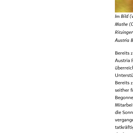
Im Bild 
Mathe (C
Ritzinge
Austria 
Bereits
Austria 
überreic
Unterstü
Bereits
seither 
Begonnen
Mitarbei
die Sonn
vergange
tatkräft