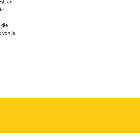
mit an
le
 die
 von je