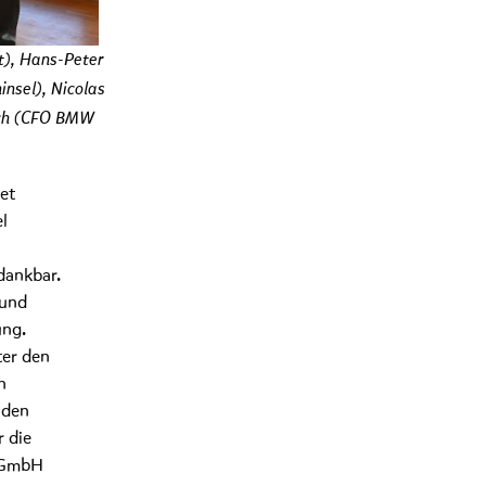
t), Hans-Peter
nsel), Nicolas
isch (CFO BMW
et
l
dankbar.
 und
ung.
ter den
n
 den
 die
a GmbH