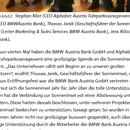
(v.l.n.r.): Stephan Klier (CEO Alphabet Austria Fuhrparkmanagemen
EO BMWAustria Bank), Thomas Janik (Geschäftsführer der Sonneni
r (Leiter Marketing & Sales Services BMW Austria Bank), Jens Kil
Bank).
 zum vierten Mal haben die BMW Austria Bank GmbH und Alphab
Fuhrparkmanagement eine großzügige Spende an die Sonneninse
ht. „Das Unternehmen zählt seit Beginn an zu unseren großen
tzern“, erzählt Thomas Janik, Geschäftsführer der Sonneninsel, 
 zum Eröffnungsfest war die BMW Bank Austria GmbH vertreten
freut sich die Sonneninsel Jahr für Jahr über die tolle Unterstütz
 hat die Verbindung zur Sonneninsel mit einer Abstimmung un
tern. Diese hatten damals beschlossen, unter mehreren Projekte
eninsel Seekirchen zu unterstützen. Gesagt getan. So wurden in
nen Jahren nicht nur großzügige Summen gespendet, auch über
ige Unterstützung durch die Mitarbeiter der BMW Bank Austri